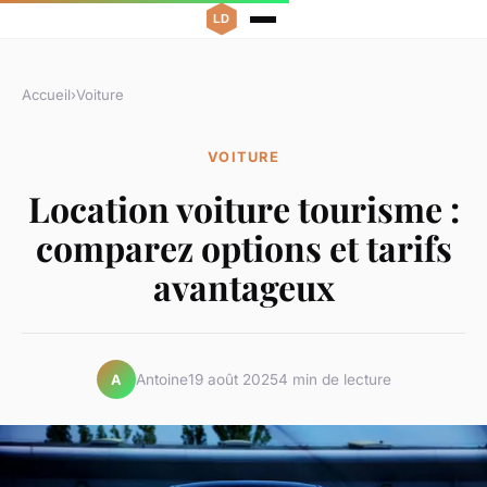
Accueil
›
Voiture
VOITURE
Location voiture tourisme :
comparez options et tarifs
avantageux
Antoine
19 août 2025
4 min de lecture
A