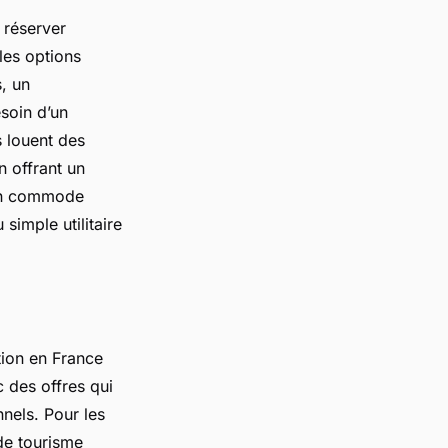
e réserver
les options
, un
soin d’un
 louent des
n offrant un
ion commode
simple utilitaire
tion en France
 des offres qui
nnels. Pour les
 de tourisme