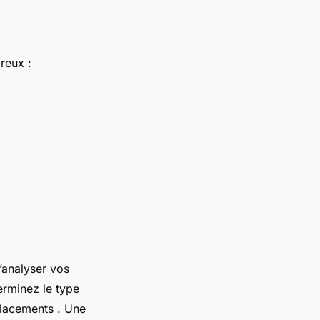
reux :
d’analyser vos
erminez le type
placements . Une