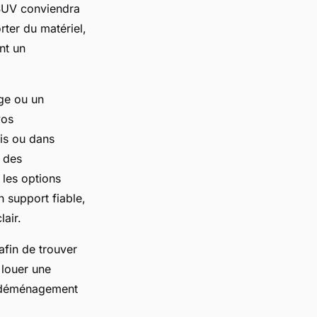
n SUV conviendra
ter du matériel,
nt un
ge ou un
vos
is ou dans
t des
 les options
n support fiable,
lair.
afin de trouver
 louer une
n déménagement