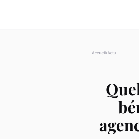
Accueil
›
Actu
Quel
bé
agenc