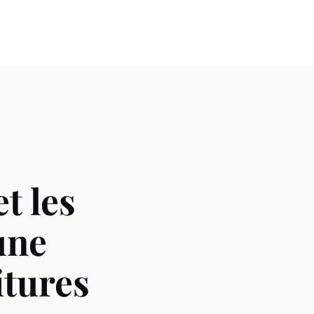
t les
une
itures