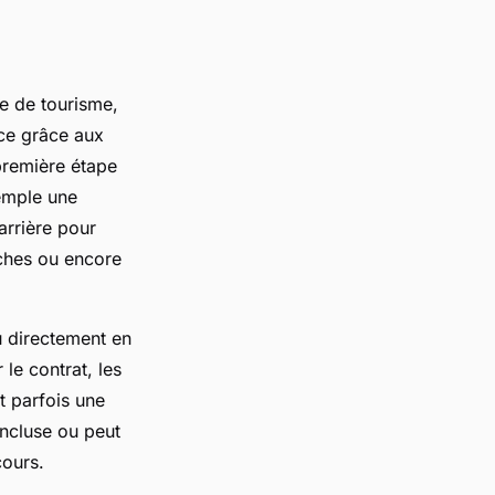
re de tourisme,
ace grâce aux
première étape
xemple une
arrière pour
oches ou encore
ou directement en
le contrat, les
t parfois une
incluse ou peut
cours.