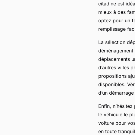
citadine est idé
mieux à des fam
optez pour un f
remplissage faci
La sélection dé
déménagement c
déplacements ur
d’autres villes 
propositions aj
disponibles. Vér
d’un démarrage 
Enfin, n’hésitez
le véhicule le 
voiture pour vo
en toute tranquill