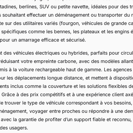
itadines, berlines, SUV ou petite navette, idéales pour des tr
s souhaitant effectuer un déménagement ou transporter du ma
te sur des utilitaires variés (fourgon, véhicules de grande c
spécifiques comme les bennes, les plateaux et les engins 
e pour un amarrage efficace et sécurisé.
 des véhicules électriques ou hybrides, parfaits pour circu
réduisant votre empreinte carbone, avec des modèles allant 
rmis à la voiture rechargeable haut de gamme. Les agences 
ur les déplacements longue distance, et mettent à dispositi
ments inclus comme la couverture et les solutions flexibles
 Grâce à des prix compétitifs et à une expérience client axée 
de trouver le type de véhicule correspondant à vos besoin
éménagement, voyager entre proches ou répondre à une de
 avec la garantie de profiter d’un support fiable et reconnu
s des usagers.