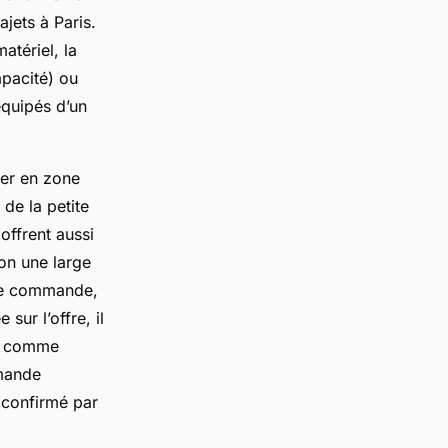
ajets à Paris.
tériel, la
apacité) ou
équipés d’un
ler en zone
de la petite
offrent aussi
on une large
 de commande,
sur l’offre, il
s, comme
mande
, confirmé par