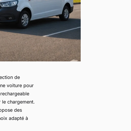
ection de
ne voiture pour
 rechargeable
r le chargement.
ropose des
hoix adapté à