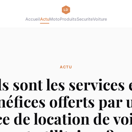
Accueil
Actu
Moto
Produits
Securite
Voiture
ACTU
s sont les services e
néfices offerts par 
e de location de vo