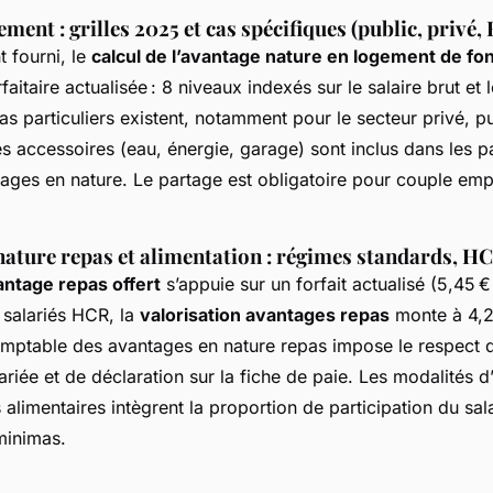
ment : grilles 2025 et cas spécifiques (public, privé,
 fourni, le
calcul de l’avantage nature en logement de fo
rfaitaire actualisée : 8 niveaux indexés sur le salaire brut e
as particuliers existent, notamment pour le secteur privé, pu
es accessoires (eau, énergie, garage) sont inclus dans les 
tages en nature. Le partage est obligatoire pour couple em
ature repas et alimentation : régimes standards, HCR
antage repas offert
s’appuie sur un forfait actualisé (5,45 
 salariés HCR, la
valorisation avantages repas
monte à 4,2
omptable des avantages en nature repas impose le respect d
lariée et de déclaration sur la fiche de paie. Les modalités 
 alimentaires intègrent la proportion de participation du sal
minimas.