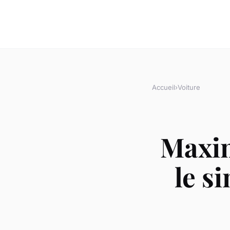
Accueil
›
Voiture
Maxim
le s