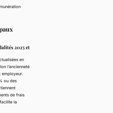
émunération
ipaux
dalités 2025 et
ctualisées en
lon l’ancienneté
nt employeur.
 % ou des
tiennent
ents de frais
 facilite la