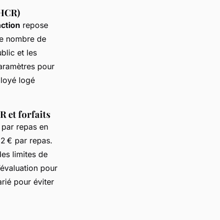
 HCR)
nction
repose
t le nombre de
blic et les
paramètres pour
ployé logé
 et forfaits
€ par repas en
2 € par repas.
es limites de
d’évaluation pour
arié pour éviter