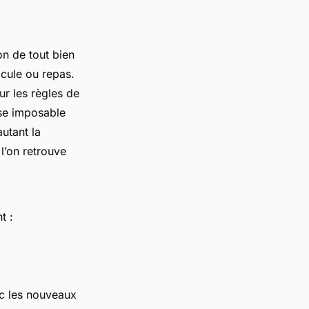
on de tout bien
icule ou repas.
ur les règles de
ase imposable
utant la
l’on retrouve
t :
ec les nouveaux