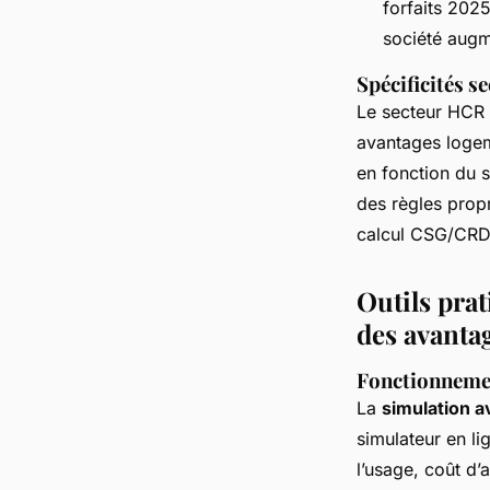
forfaits 2025
société augm
Spécificités s
Le secteur HCR (
avantages logeme
en fonction du s
des règles prop
calcul CSG/CRDS
Outils prat
des avanta
Fonctionnemen
La
simulation 
simulateur en l
l’usage, coût d’