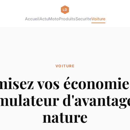
Accueil
Actu
Moto
Produits
Securite
Voiture
VOITURE
isez vos économie
imulateur d'avantag
nature