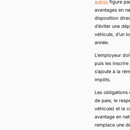
autres
figure par
avantages en na
disposition dire
d’éviter une dép
véhicule, d’un l
année.
L’employeur doit
puis les inscrir
s’ajoute à la ré
impôts.
Les obligations 
de paie, le res
véhicule) et la 
avantage en natu
remplace une dé