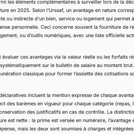
mi les éléments complémentaires à surveiller lors de la déc
ture en 2025. Selon l’Urssaf, un avantage en nature corres
cte ou indirecte d'un bien, service ou logement qui permet à
ense personnelle. Ceci concerne souvent la fourniture de r
ogement, ou d’outils numériques, avec une liste officielle ac
 évaluer ces avantages via la valeur réelle ou les forfaits r
e systématiquement sur le bulletin de salaire au montant bru
munération classique pour former l’assiette des cotisations s
déclaratives incluent la mention expresse de chaque avantag
pect des barèmes en vigueur pour chaque catégorie (repas, 
conservation des justificatifs en cas de contrôle. La distincti
re est nette : la prime est versée en numéraire, l’avantage 
pense, mais les deux sont soumises à charges et intégrées 