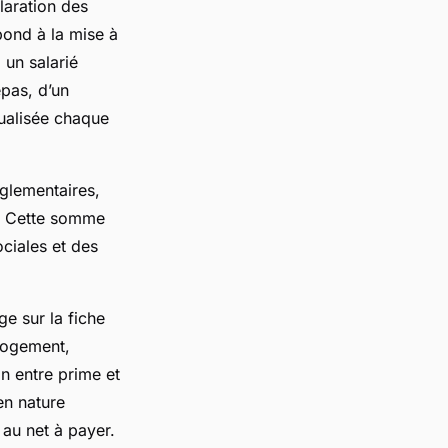
laration des
pond à la mise à
 un salarié
epas, d’un
tualisée chaque
églementaires,
t. Cette somme
ociales et des
e sur la fiche
logement,
on entre prime et
en nature
au net à payer.