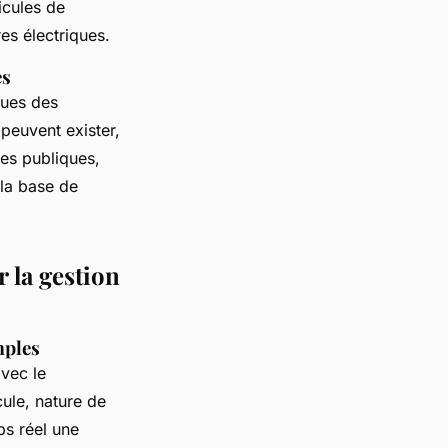
icules de
es électriques.
es
ques des
peuvent exister,
ses publiques,
la base de
r la gestion
mples
vec le
ule, nature de
ps réel une