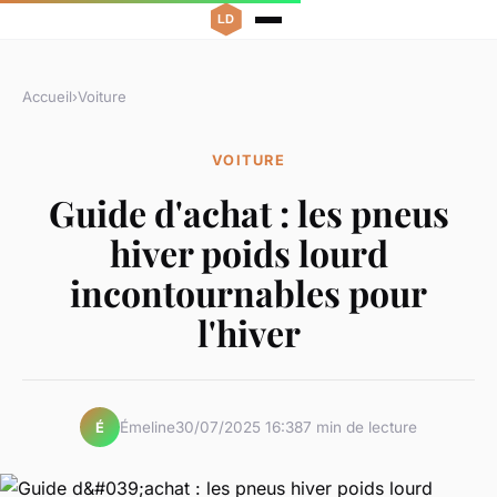
Accueil
›
Voiture
VOITURE
Guide d'achat : les pneus
hiver poids lourd
incontournables pour
l'hiver
Émeline
30/07/2025 16:38
7 min de lecture
É